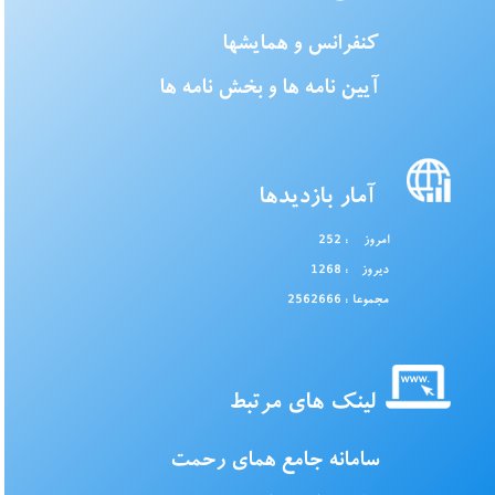
کنفرانس و همایشها
آیین نامه ها و بخش نامه ها
آمار بازدیدها
امروز
: 252
دیروز
: 1268
مجموعا
: 2562666
لینک های مرتبط
سامانه جامع همای رحمت