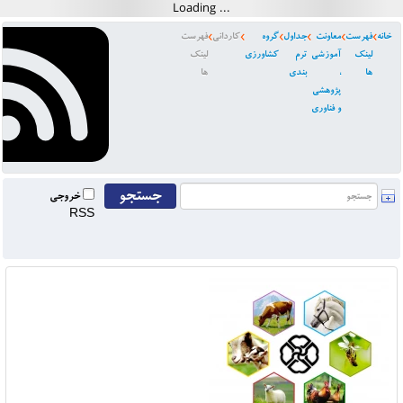
خانه
فهرست
معاونت
جداول
گروه
کاردانی
فهرست
لینک
آموزشی
ترم
کشاورزی
لینک
ها
،
بندی
ها
پژوهشی
و فناوری
خروجی
RSS