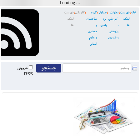
خانه
فهرست
معاونت
جداول
گروه
کاردانی
فهرست
لینک
آموزشی
ترم
ساختمان
لینک
ها
،
بندی
و
ها
پژوهشی
معماری
و فناوری
و علوم
انسانی
خروجی
RSS